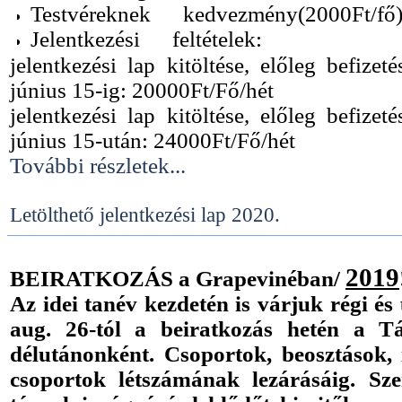
Testvéreknek kedvezmény(2000Ft/fő)
Jelentkezési feltételek:
jelentkezési lap kitöltése, előleg befize
június 15-ig: 20000Ft/Fő/hét
jelentkezési lap kitöltése, előleg befize
június 15-után: 24000Ft/Fő/hét
További részletek...
Letölthető jelentkezési lap 2020.
2019
BEIRATKOZÁS a Grapevinéban/
Az idei tanév kezdetén is várjuk régi és
aug. 26-tól a beiratkozás hetén a T
délutánonként. Csoportok, beosztások, i
csoportok létszámának lezárásáig. Sz