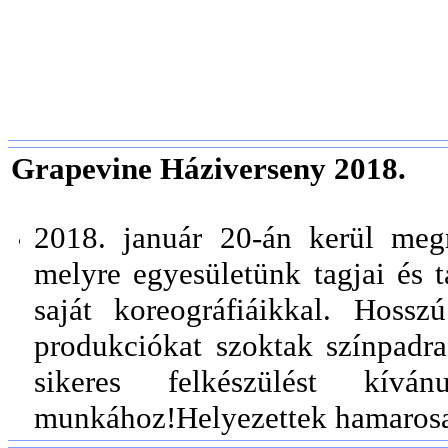
Grapevine Háziverseny 2018.
2018. január 20-án kerül meg
melyre egyesületünk tagjai és 
saját koreográfiáikkal. Hoss
produkciókat szoktak színpadr
sikeres felkészülést kív
munkához!Helyezettek hamarosa