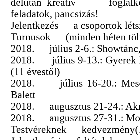
délután kreatív foglalkozá
feladatok, pancsizás!
Jelentkezés a csoportok léts
Turnusok (minden héten több 
2018. július 2-6.: Showtánc,
2018. július 9-13.: Gyerek 
(11 évestől)
2018. július 16-20.: Mesés
Balett
2018. augusztus 21-24.: Akr
2018. augusztus 27-31.: Mod
Testvéreknek kedvezmény(1