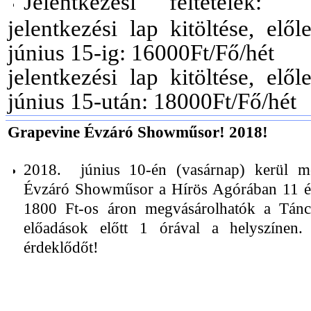
Jelentkezési feltételek:
jelentkezési lap kitöltése, elő
június 15-ig: 16000Ft/Fő/hét
jelentkezési lap kitöltése, elő
június 15-után: 18000Ft/Fő/hét
Grapevine Évzáró Showműsor! 2018!
2018. június 10-én (vasárnap) kerül m
Évzáró Showműsor a Hírös Agórában 11 és 
1800 Ft-os áron megvásárolhatók a Tánci
előadások előtt 1 órával a helyszínen.
érdeklődőt!