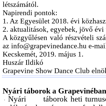
létszámától.
Napirendi pontok:
1. Az Egyesület 2018. évi közhas
2. aktualitások, egyebek, jövő évi
A közgyűlésen való részvételi szá
az info@grapevinedance.hu
e-mai
Kecskemét, 2019. május 1.
Huszár Ildikó
Grapevine Show Dance Club elnö
Nyári táborok a Grapevinéban
Nyári táborok heti turnusokb