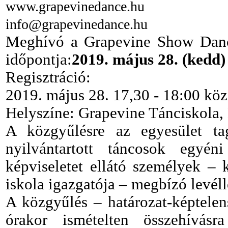
www.grapevinedance.hu
info@grapevinedance.hu
Meghívó a Grapevine Show D
időpontja:
2019. május 28. (kedd)
Regisztráció:
2019. május 28. 17,30 - 18:00 köz
Helyszíne: Grapevine Tánciskola, 
A közgyűlésre az egyesület ta
nyilvántartott táncosok egyén
képviseletet ellátó személyek – 
iskola igazgatója – megbízó levéll
A közgyűlés – határozat-képtele
órakor ismételten összehívásr