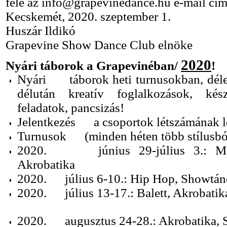
felé az info@grapevinedance.hu
e-mail cí
Kecskemét, 2020. szeptember 1.
Huszár Ildikó
Grapevine Show Dance Club elnöke
2020
Nyári táborok a Grapevinéban/
!
Nyári táborok heti turnusokban, délelő
délután kreatív foglalkozások, kész
feladatok, pancsizás!
Jelentkezés a csoportok létszámának l
Turnusok (minden héten több stílusból
2020. június 29-július 3.: Mode
Akrobatika
2020. július 6-10.: Hip Hop, Showtánc
2020. július 13-17.: Balett, Akrobatik
2020. augusztus 24-28.: Akrobatika, 