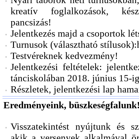
kreatív foglalkozások, kész
pancsizás!
Jelentkezés majd a csoportok lé
Turnusok (választható stílusok):
Testvéreknek kedvezmény!
Jelentkezési feltételek: jelentk
tánciskolában 2018. június 15-ig
Részletek, jelentkezési lap hama
Eredményeink, büszkeségfalunk
Visszatekintést nyújtunk és s
akik a versenyek alkalmával ö