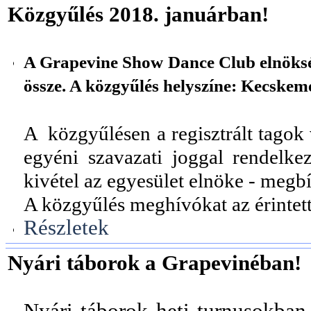
Közgyűlés 2018. januárban!
A Grapevine Show Dance Club elnökség
össze. A közgyűlés helyszíne: Kecskemé
A közgyűlésen a regisztrált tagok 
egyéni szavazati joggal rendelke
kivétel az egyesület elnöke - megbí
A közgyűlés meghívókat az érintet
Részletek
Nyári táborok a Grapevinéban!
Nyári táborok heti turnusokban, 