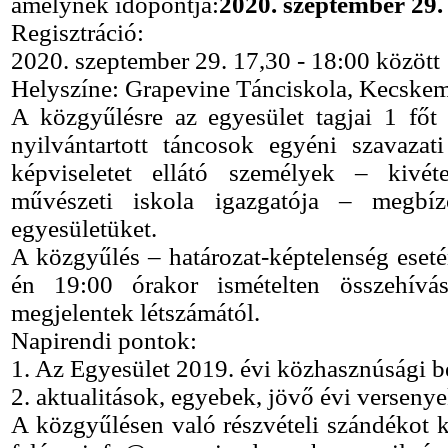
amelynek időpontja:
2020. szeptember 29.
Regisztráció:
2020. szeptember 29. 17,30 - 18:00 között
Helyszíne: Grapevine Tánciskola, Kecskemét
A közgyűlésre az egyesület tagjai 1 főt 
nyilvántartott táncosok egyéni szavazat
képviseletet ellátó személyek – kivét
művészeti iskola igazgatója – megbízó
egyesületüket.
A közgyűlés – határozat-képtelenség eset
én 19:00 órakor ismételten összehívás
megjelentek létszámától.
Napirendi pontok:
1. Az Egyesület 2019. évi közhasznúsági 
2. aktualitások, egyebek, jövő évi verseny
A közgyűlésen való részvételi szándékot k