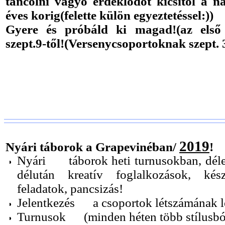
táncolni vágyó érdeklődőt kicsitől a n
éves korig(felette külön egyeztetéssel:))
Gyere és próbáld ki magad!(az első 
szept.9-től!(Versenycsoportoknak szept. 3
2019
Nyári táborok a Grapevinéban/
!
Nyári táborok heti turnusokban, délelő
délután kreatív foglalkozások, kész
feladatok, pancsizás!
Jelentkezés a csoportok létszámának l
Turnusok (minden héten több stílusból